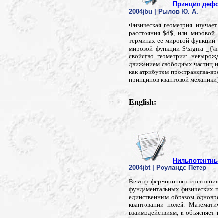
Принцип дефо
2004jbu | Рылов Ю. А.
Физическая геометрия изучает
расстояния $d$, или мировой 
терминах ее мировой функции $
мировой функции $\sigma _{\m
свойство геометрии: невырож
движением свободных частиц и 
как атрибутом пространства-вре
принципов квантовой механики)
English:
Нильпотентны
2004jbt | Роуландс Петер
Вектор фермионного состояния,
фундаментальных физических по
единственным образом одновре
квантовании полей. Математи
взаимодействиям, и объясняет