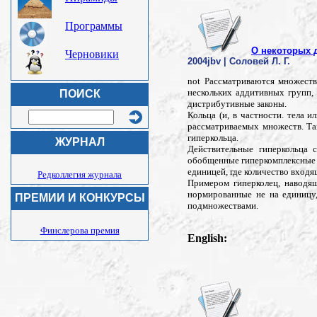
Программы
О некоторых 
Черновики
2004jbv | Соловей Л. Г.
not Рассматриваются множеств
нескольких аддитивных групп,
ПОИСК
дистрибутивные законы.
Кольца (и, в частности. тела
рассматриваемых множеств. Так
гиперкольца.
ЖУРНАЛ
Действительные гиперкольца 
обобщенные гиперкомплексные с
единицей, где количество вход
Редколлегия журнала
Примером гиперколец, наводя
нормированные не на единицу,
ПРЕМИИ И КОНКУРСЫ
подмножествами.
Финслерова премия
English: