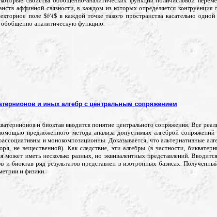
которые свойства обобщенно-аналитических функций поличисловой перемен
анств аффинной связности, в каждом из которых определяется конгруенция 
екторное поле $f^i$ в каждой точке такого пространства касательно одной 
у обобщенно-аналитическую функцию.
атернионов и иных алгебр с центральным сопряжением
кватернионов и биоктав вводится понятие центрального сопряжения. Все реа
омощью предложенного метода анализа допустимых алгеброй сопряжений вв
ассоциативны и монокомпозиционны. Доказывается, что альтернативные алг
оря, не вещественной). Как следствие, эти алгебры (в частности, биквате
я может иметь несколько разных, но эквивалентных представлений. Вводится
в и биоктав ряд результатов представлен в изотропных базисах. Полученны
метрии и физики.