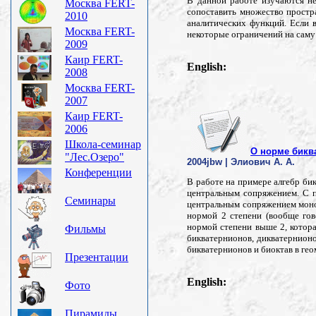
В данной работе изучаются не
Москва FERT-
сопоставить множество простр
2010
аналитических функций. Если в
Москва FERT-
некоторые ограничений на сам
2009
Каир FERT-
English:
2008
Москва FERT-
2007
Каир FERT-
2006
Школа-семинар
О норме бикв
"Лес.Озеро"
2004jbw | Элиович А. А.
Конференции
В работе на примере алгебр би
центральным сопряжением. С п
Семинары
центральным сопряжением моно
нормой 2 степени (вообще гов
нормой степени выше 2, котора
Фильмы
бикватернионов, дикватернионо
бикватернионов и биоктав в гео
Презентации
English:
Фото
Пирамиды