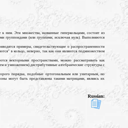
 к ним. Эти множества, названные гиперкольцами, состоят из
ыми группоидами (или группами, исключая нуль). Выполняются
Приводятся примеры, свидетельствующие о распространенности
ются" в кольцо, неверно, так как они являются подмножеством
яются векторными пространствами, можно рассматривать как
ием и умножением) дистрибутивные алгебраические структуры с
торого порядка, подобные ортогональным или унитарным, но
ионы могут быть представлены такими матрицами, являясь их
Russian: