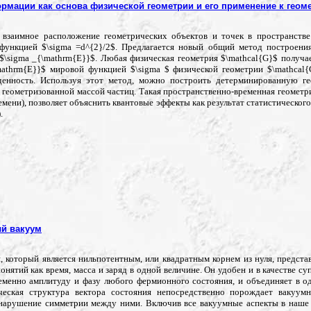
рмации как основа физической геометрии и его применение к геом
 взаимное расположение геометрических объектов и точек в пространстве
функцией $\sigma =d^{2}/2$. Предлагается новый общий метод построения
\sigma _{\mathrm{E}}$. Любая физическая геометрия $\mathcal{G}$ получае
athrm{E}}$ мировой функцией $\sigma $ физической геометрии $\mathcal{
денность. Используя этот метод, можно построить детерминированную ге
геометризованной массой частиц. Такая пространственно-временная геометр
мени), позволяет объяснить квантовые эффекты как результат статистическог
.
й вакуум
 который является нильпотентным, или квадратным корнем из нуля, предста
нятий как время, масса и заряд в одной величине. Он удобен и в качестве с
менно амплитуду и фазу любого фермионного состояния, и объединяет в од
ческая структура вектора состояния непосредственно порождает вакуу
 нарушение симметрии между ними. Включив все вакуумные аспекты в наше 