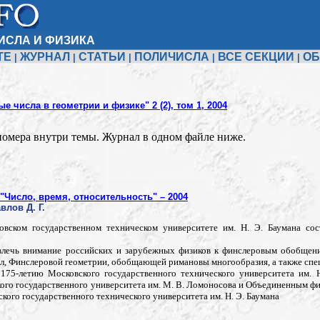
ИСЛА И ФИЗИКА
ТЕ
ЖУРНАЛ
СТАТЬИ
ПОЛИЧИСЛА
ВСЕ СЕКЦИИ
ОБ
|
|
|
|
|
 числа в геометрии и физике" 2 (2), том 1, 2004
номера внутри темы. Журнал в одном файле ниже.
Число, время, относительность" – 2004
влов Д. Г.
овском государственном техническом университете им. Н. Э. Баумана сос
лечь внимание российских и зарубежных физиков к финслеровым обобщения
л, Финслеровой геометрии, обобщающей римановы многообразия, а также спец
75-летию Московского государственного технического университета им. Н
кого государственного университета им. М. В. Ломоносова и Объединенным 
кого государственного технического университета им. Н. Э. Баумана