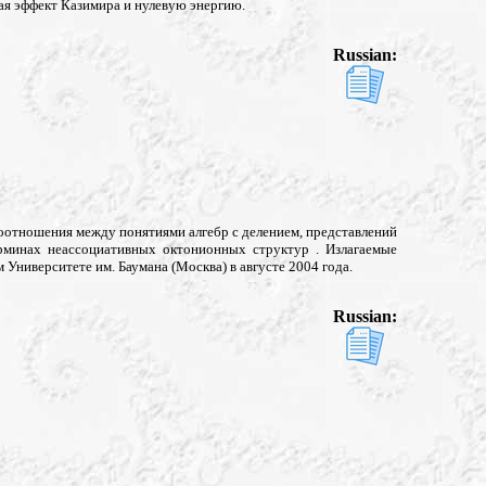
ая эффект Казимира и нулевую энергию.
Russian:
моотношения между понятиями алгебр с делением, представлений
рминах неассоциативных октонионных структур . Излагаемые
Университете им. Баумана (Москва) в августе 2004 года.
Russian: