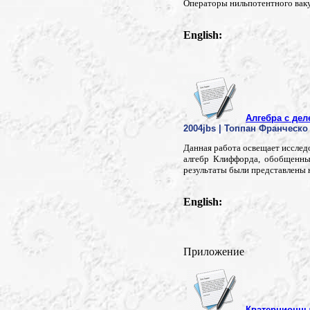
Операторы нильпотентного ваку
English:
Алгебра с де
2004jbs | Топпан Франческо
Данная работа освещает исслед
алгебр Клиффорда, обобщенны
результаты были представлены н
English:
Приложение
Кватернионны