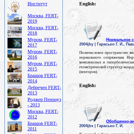
Институт
English:
Москва, FERT-
2019
Москва, FERT-
2018
Муром, FERT-
Нормальное с
2004jby | Гарасько Г. И., Пав
2017
Муром, FERT-
Поличисловое пространство яв
2016
нормального сопряжения. Нор
комплексных и гиперболически
Муром, FERT-
геометрической структур коорди
2015
(векторов).
Брашов FERT-
2014
English:
Дебречен FERT-
2013
Роджер Пенроуз
- 2013
Москва, FERT-
2012
Обобщенно-ан
Брашов FERT-
2004jbx | Гарасько Г. И.
2011