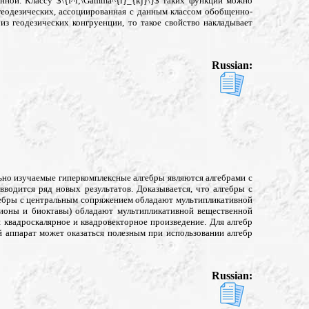
ной. Классу $\{f^i;\Gamma^{i}_{kj}\}$ таких функций можно
геодезических, ассоциированная с данным классом обобщенно-
из геодезических конгруенции, то такое свойство накладывает
Russian:
льно изучаемые гиперкомплексные алгебры являются алгебрами с
одится ряд новых результатов. Доказывается, что алгебры с
ебры с центральным сопряжением обладают мультипликативной
рнионы и биоктавы) обладают мультипликативной вещественной
 квадроскалярное и квадровекторное произведение. Для алгебр
й аппарат может оказаться полезным при использовании алгебр
Russian: