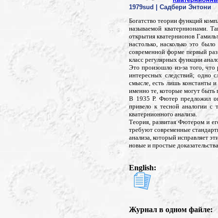
1979sud | Садбери Энтони
Богатство теории функций комп
называемой кватернионами. Та
открытия кватернионов Гамильт
настолько, насколько это был
современной форме первый раз
класс регулярных функции анал
Это произошло из-за того, что
интересных следствий; одно 
смысле, есть лишь константы и
именно те, которые могут быть
В 1935 Р. Фютер предложил оп
привело к тесной аналогии с
кватернионного анализа.
Теория, развитая Фютером и ег
требуют современные стандарты
анализа, который исправляет э
новые и простые доказательств
English:
Журнал в одном файле: