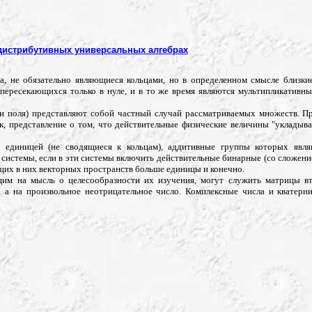
дистрибутивных универсальных алгебрах
а, не обязательно являющиеся кольцами, но в определенном смысле близкие
 пересекающихся только в нуле, и в то же время являются мультипликативн
 или поля) представляют собой частный случай рассматриваемых множеств. 
, представление о том, что действительные физические величины "укладыва
с единицей (не сводящиеся к кольцам), аддитивные группы которых явл
истемы, если в эти системы включить действительные бинарные (со сложен
ящих в них векторных пространств больше единицы и конечно.
щим на мысль о целесообразности их изучения, могут служить матрицы в
 а на произвольное неотрицательное число. Комплексные числа и кватерн