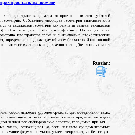
етрии пространства-времени
 или в пространстве-времени, которое описывается функцией
 геометрии. Собственно евклидова геометрия записывается в
тся из евклидовой геометрии как результат замены евклидовой
G}$. Этот метод очень прост и эффективен. Он вводит новое
ометрию пространства-времени с изначально стохастическим
ия, определенная надлежащим образом (с квантовой постоянной
о описания стохастического движения частиц (без использования
Russian:
вляет собой наиболее удобное средство для объединения таких
уперсимметричного квантовополевого оператора, который задает
ной записи все специфические аспекты, требуемые при БРСТ-
мные члены, относящиеся ко всем четырем фундаментальным
понимание фермиона, мы получаем "теорию струн без струн".