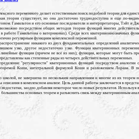
лексного переменного делает естественным поиск подобной теории для единс
кая теория существует, но она достаточно труднодоступна и еще по-видим
оном. Гамильтон и его основные последователи и интерпретаторы, Тэйт и 
о возможно посредством общих методов теории функций многих действител
 в работе Гамильтона о ватернионах). Среди всех кватернионнозначных фу
огично регулярным функциям комплексной переменной.
 распространение никакого из двух фундаментальных определений аналитич
слишком узко, другое недостаточно узко. Функции кватернионных перемен
 линейные функции (причем не все из них); функции, которые могут быть п
 представлены как степенные ряды из четырех действительных переменных.
ределение "регулярности" кватернионных функций посредством аналогии с
 теоремой Коши, интегральной формулой Коши и разложением Лорана. В 
о школой, не завершена по нескольким направлениям и многие из их теорем н
 описания в комплексном анализе. Цель данной работы заключается в предста
ти недостатки, заодно добавляя некоторое число новых результатов. Использу
а большинства основных теорем и разъяснить связь между кватернионным анал