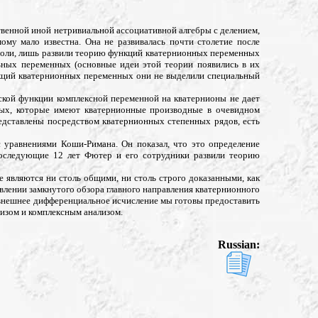
твенной иной нетривиальной ассоциативной алгебры с делением,
ому мало известна. Она не развивалась почти столетие после
Джоли, лишь развили теорию функций кватернионных переменных
ьных переменных (основные идеи этой теории появились в их
нкций кватернионных переменных они не выделили специальный
еской функции комплексной переменной на кватернионы не дает
ных, которые имеют кватернионные производные в очевидном
редставлены посредством кватернионных степенных рядов, есть
 уравнениями Коши-Римана. Он показал, что это определение
последующие 12 лет Фютер и его сотрудники развили теорию
е являются ни столь общими, ни столь строго доказанными, как
влении замкнутого обзора главного направления кватернионного
я внешнее дифференциальное исчисление мы готовы предоставить
изом и комплексным анализом.
Russian: