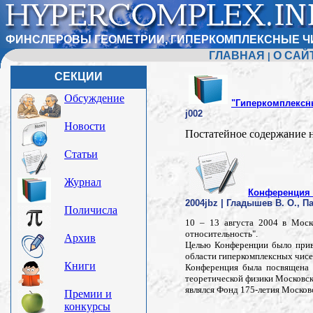
ФИНСЛЕРОВЫ ГЕОМЕТРИИ, ГИПЕРКОМПЛЕКСНЫЕ Ч
ГЛАВНАЯ
О САЙ
|
СЕКЦИИ
Обсуждение
"Гиперкомплексные
j002
Новости
Постатейное содержание 
Статьи
Журнал
Конференция "
2004jbz | Гладышев В. О., Па
Поличисла
10 – 13 августа 2004 в Моск
относительность".
Архив
Целью Конференции было прив
области гиперкомплексных чисе
Книги
Конференция была посвящена 1
теоретической физики Московс
являлся Фонд 175-летия Московс
Премии и
конкурсы