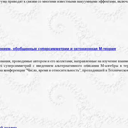
ума приводят к связям со многими известными вакуумными эффектами, включ
лением, обобщенные суперсимметрии и октонионная М-теория
ования, проводимые автором и его коллегами, направленные на изучение взаи
х суперсимметрий с введением альтернативного описания М-алгебры в те
а конференции "Число, время и относительность", проходившей в Техническом 
й анализ