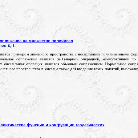
опряжение на множестве поличисел
лов Д. Г.
ляется примером линейного пространства с несколькими полилинейными фор
мальное сопряжение является (n-1)-нарной операцией, коммутативной по
х чисел такая операция является обычным сопряжением. Нормальное сопр
натного пространства n-чисел, а также для введения таких понятий, как скаля
алитические функции и конгруенции геодезических