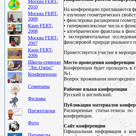
Москва FERT-
2010
На конференцию приглашаются фи
Москва FERT-
• изучение геометрических свойст
2009
• финслеровы расширения геомет
Каир FERT-
• гиперкомплексные числа и функ
2008
• алгебраические фракталы в фин
• экспериментальные исследова
Москва FERT-
финслеровой природе реального п
2007
Каир FERT-
Приветствуется участие в меропр
2006
Школа-семинар
Место проведения конференции
"Лес.Озеро"
Конференция будет проходить в г
№1.
Конференции
Вопрос проживания иногородних 
Семинары
Рабочие языки конференции
Русский и английский.
Фильмы
Публикация материалов конфер
Расширенные статьи-тезисы по
Презентации
конференции.
Фото
Сайт конференции
Официальная информация о конф
Пирамиды