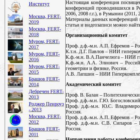
Настоящая конференция посвяще
Институт
конференций проводившихся в Росс
2006, 2008 г.г.), в Румынии (2011, 2
Москва, FERT-
Материалы данных конференций п
2019
статьи и видеозаписи можно найти
Москва, FERT-
2018
Организационный комитет
Муром, FERT-
Проф. д.ф.-м.н. А.П. Ефремов – Р
2017
К.т.н. Д.Г. Павлов – НИИ гиперко
Муром, FERT-
К.ф.-м.н. В.A.Панчелюга – НИИ г
2016
К.ф.-м.н. А.A. Элиович – Росс
Муром, FERT-
геометрии и физике, Россия.
2015
А.В. Лапшин – НИИ Гиперкомплекс
Брашов FERT-
Академический комитет
2014
Дебречен FERT-
Проф. В. Балан – Политехнически
2013
Проф. д.ф.-м.н. Г.Ю. Богословск
Роджер Пенроуз
Проф. д.ф.-м.н. Ю.С. Владимир
- 2013
Россия.
Москва, FERT-
Проф. д.ф.-м.н. А.П. Ефремов – Р
2012
Проф. д.ф.-м.н. С.В. Сипаров –
Россия.
Брашов FERT-
2011
Направления работы конферен