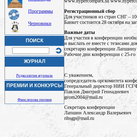
www.hypercomplex.su www.hypercom
Регистрационный сбор
Программы
Для участников из стран СНГ – 10
Банкет состоится 28 октября на за
Черновики
Важные даты
Для участия в конференции необхо
ПОИСК
и выслать ее вместе с тезисами д
секретарю конференции Лапшину А
Рабочие дни конференции с 25-го 
ЖУРНАЛ
С уважением,
Редколлегия журнала
cопредседатель оргкомитета конф
ПРЕМИИ И КОНКУРСЫ
Генеральный директор НИИ ГСГ
Павлов Дмитрий Геннадиевич
geom2004@mail.ru
Финслерова премия
Секретарь конференции
Лапшин Александр Валерьевич
rihsgp@mail.ru