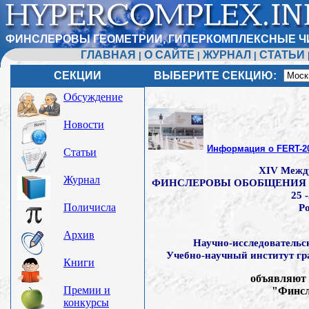
ФИНСЛЕРОВЫ ГЕОМЕТРИИ, ГИПЕРКОМПЛЕКСНЫЕ Ч
ГЛАВНАЯ
О САЙТЕ
ЖУРНАЛ
СТАТЬИ
|
|
|
СЕКЦИИ
ВЫБЕРИТЕ СЕКЦИЮ:
Обсуждение
Новости
Информация о FERT-2
Статьи
XIV Межд
Журнал
ФИНСЛЕРОВЫ ОБОБЩЕНИЯ Т
25 
Поличисла
Р
Архив
Научно-исследовательс
Учебно-научный институт гр
Книги
объявляют 
Премии и
"Финсл
конкурсы