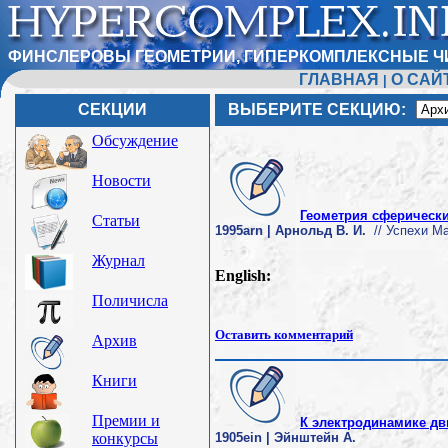
ФИНСЛЕРОВЫ ГЕОМЕТРИИ, ГИПЕРКОМПЛЕКСНЫЕ Ч
ГЛАВНАЯ
О САЙ
|
СЕКЦИИ
ВЫБЕРИТЕ СЕКЦИЮ:
Обсуждение
Новости
Геометрия сферически
Статьи
1995arn | Арнольд В. И.
// Успехи Мат
Журнал
English:
Поличисла
Оставить комментарий
Архив
Книги
Премии и
К электродинамике дв
конкурсы
1905ein | Эйнштейн А.