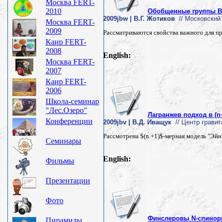
Москва FERT-
2010
Обобщенные группы Ва
2009jbw | В.Г. Жотиков
// Московский 
Москва FERT-
2009
Рассматриваются свойства важного для п
Каир FERT-
2008
English:
Москва FERT-
2007
Каир FERT-
2006
Школа-семинар
"Лес.Озеро"
Лагранжев подход в (
Конференции
2009jbv | В.Д. Иващук
// Центр гравит
Рассмотрена $(n +1)$-мерная модель "Эй
Семинары
English:
Фильмы
Презентации
Фото
Финслеровы N-спиноры
Пирамиды