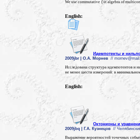
We use commutative {\it algebra of multicom
English:
Идемпотенты и нильпо
2009jbr | О.А. Морнев
// mornev@mail.
Исследована структура идемпотентов и ни
не менее шести измерений: в минимальном
English:
Октонионы и уравнени
2009jbq | Г.А. Кузнецов
// Челябински
Выражение вероятностей точечных событ