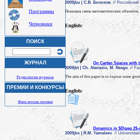
2009jbu | С.В. Болохов
// Российский 
Программы
Показана связь математических объектов
Черновики
English:
ПОИСК
ЖУРНАЛ
On Cartan Spaces with th
2009jbt | Ch. Atanasiu, M. Neagu
// Fac
The aim of this paper is to expose some geo
Редколлегия журнала
ПРЕМИИ И КОНКУРСЫ
English:
Финслерова премия
Dynamics in $D\geq 2$-
2009jbs | R.M. Yamaleev
// Universidad