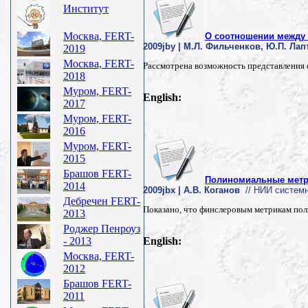
Институт
Москва, FERT-
О соотношении между
2009jby | М.Л. Фильченков, Ю.П. Лап
2019
Москва, FERT-
Рассмотрена возможность представления 
2018
Муром, FERT-
English:
2017
Муром, FERT-
2016
Муром, FERT-
2015
Брашов FERT-
Полиномиальные метри
2014
2009jbx | А.В. Коганов
// НИИ системн
Дебречен FERT-
Показано, что финслеровым метрикам пол
2013
Роджер Пенроуз
- 2013
English:
Москва, FERT-
2012
Брашов FERT-
2011