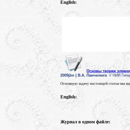
English:
Основы теории элеме
2009jbn | В.А. Панчелюга
// НИИ Гипер
Основную задачу настоящей статьи мы вид
English:
Журнал в одном файле: