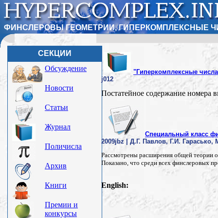
ФИНСЛЕРОВЫ ГЕОМЕТРИИ, ГИПЕРКОМПЛЕКСНЫЕ Ч
СЕКЦИИ
Обсуждение
"Гиперкомплексные числа в
j012
Новости
Постатейное содержание номера в
Статьи
Журнал
Специальный класс фи
2009jbz | Д.Г. Павлов, Г.И. Гарасько
Поличисла
Рассмотрены расширения общей теории от
Показано, что среди всех финслеровых пр
Архив
Книги
English:
Премии и
конкурсы