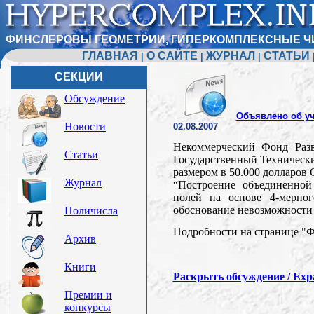
ФИНСЛЕРОВЫ ГЕОМЕТРИИ, ГИПЕРКОМПЛЕКСНЫЕ Ч
ГЛАВНАЯ
О САЙТЕ
ЖУРНАЛ
СТАТЬИ
|
|
|
СЕКЦИИ
Обсуждение
Объявлено об у
Новости
02.08.2007
Некоммерческий Фонд Раз
Статьи
Государственный Технически
размером в 50.000 долларов
Журнал
“Построение объединенной
полей на основе 4-мерног
обоснование невозможности 
Поличисла
Подробности на странице "
Архив
Книги
Раскрыть обсуждение / Expa
Премии и
конкурсы