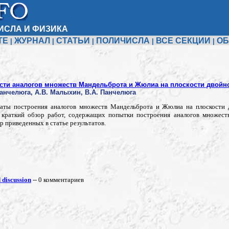
ИСЛА И ФИЗИКА
ТЕ
ЖУРНАЛ
СТАТЬИ
ПОЛИЧИСЛА
ВСЕ СЕКЦИИ
ОБ
|
|
|
|
|
сти аналогов множеств Мандельброта и Жюлиа на плоскости двойн
 Панчелюга, А.В. Малыхин, В.А. Панчелюга
ьтаты построения аналогов множеств Мандельброта и Жюлиа на плоскости 
 краткий обзор работ, содержащих попытки построения аналогов множес
 приведенных в статье результатов.
discussion
-- 0 комментариев