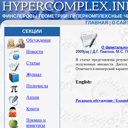
ФИНСЛЕРОВЫ ГЕОМЕТРИИ, ГИПЕРКОМПЛЕКСНЫЕ Ч
ГЛАВНАЯ
О САЙ
|
СЕКЦИИ
Обсуждение
О фрактально
Новости
2009jaq | Д.Г. Павлов, М.С.
В статье представлены резул
Статьи
полученных множеств. Дается
Отмечается пионерский характер
Журнал
English:
Поличисла
Архив
Раскрыть обсуждение / Expand 
Книги
Премии и
конкурсы