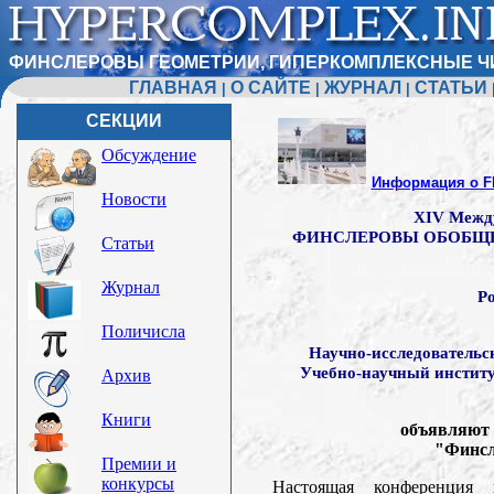
ФИНСЛЕРОВЫ ГЕОМЕТРИИ, ГИПЕРКОМПЛЕКСНЫЕ Ч
ГЛАВНАЯ
О САЙТЕ
ЖУРНАЛ
СТАТЬИ
|
|
|
СЕКЦИИ
Обсуждение
Информация о F
Новости
XIV Межд
ФИНСЛЕРОВЫ ОБОБЩЕ
Статьи
Журнал
Р
Поличисла
Научно-исследовательс
Учебно-научный институ
Архив
Книги
объявляют 
"Финсл
Премии и
конкурсы
Настоящая конференция 