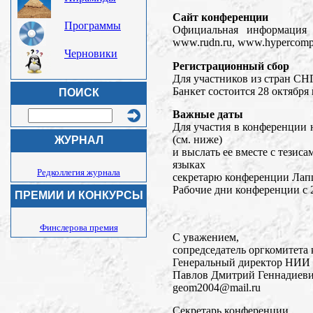
Сайт конференции
Программы
Официальная информация 
www.rudn.ru, www.hypercompl
Черновики
Регистрационный сбор
Для участников из стран СНГ
Банкет состоится 28 октября 
ПОИСК
Важные даты
Для участия в конференции 
(см. ниже)
ЖУРНАЛ
и выслать ее вместе с тезис
языках
Редколлегия журнала
секретарю конференции Лапш
Рабочие дни конференции с 2
ПРЕМИИ И КОНКУРСЫ
Финслерова премия
С уважением,
cопредседатель оргкомитета
Генеральный директор НИИ
Павлов Дмитрий Геннадиев
geom2004@mail.ru
Секретарь конференции