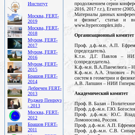
продолжением серии конферен
Институт
2016, 2017 г.г.), Египте (2005,
Материалы данных конферен
Москва, FERT-
и физике", статьи и ви
2019
www.hypercomplex.info .
Москва, FERT-
2018
Организационный комитет
Муром, FERT-
Проф. д.ф.-м.н. А.П. Ефре
2017
(председатель).
Муром, FERT-
К.т.н. Д.Г. Павлов – НИ
2016
(coпредседатель).
Муром, FERT-
К.ф.-м.н. В.A.Панчелюга – 
2015
К.ф.-м.н. А.A. Элиович – 
Брашов FERT-
систем в геометрии и физике
2014
А.В. Лапшин – НИИ Гиперком
Дебречен FERT-
Академический комитет
2013
Роджер Пенроуз
Проф. В. Балан – Политехни
- 2013
Проф. д.ф.-м.н. Г.Ю. Богос
Москва, FERT-
Проф. д.ф.-м.н. Ю.С. Вла
2012
Ломоносова, Россия.
Брашов FERT-
Проф. д.ф.-м.н. А.П. Ефремо
2011
Проф. д.ф.-м.н. С.В. Сипа