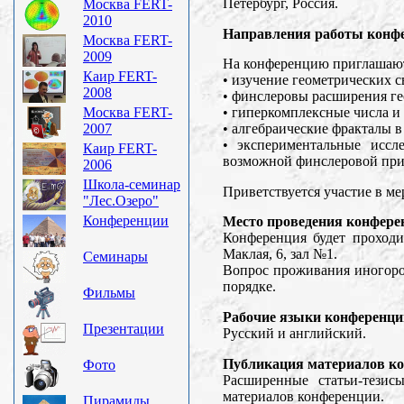
Петербург, Россия.
Москва FERT-
2010
Направления работы конф
Москва FERT-
2009
На конференцию приглашают
Каир FERT-
• изучение геометрических с
2008
• финслеровы расширения ге
Москва FERT-
• гиперкомплексные числа и
2007
• алгебраические фракталы 
• экспериментальные иссл
Каир FERT-
возможной финслеровой прир
2006
Школа-семинар
Приветствуется участие в м
"Лес.Озеро"
Конференции
Место проведения конфере
Конференция будет проходи
Маклая, 6, зал №1.
Семинары
Вопрос проживания иногоро
порядке.
Фильмы
Рабочие языки конференци
Презентации
Русский и английский.
Публикация материалов к
Фото
Расширенные статьи-тези
материалов конференции.
Пирамиды