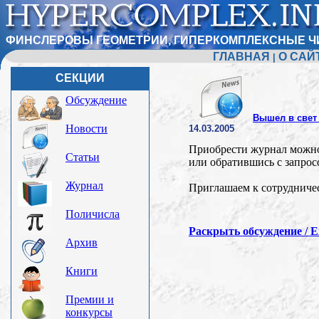
ФИНСЛЕРОВЫ ГЕОМЕТРИИ, ГИПЕРКОМПЛЕКСНЫЕ Ч
ГЛАВНАЯ
О САЙ
|
СЕКЦИИ
Обсуждение
Вышел в свет
Новости
14.03.2005
Приобрести журнал можно п
Статьи
или обратившись с запросо
Журнал
Приглашаем к сотрудничес
Поличисла
Раскрыть обсуждение / Ex
Архив
Книги
Премии и
конкурсы