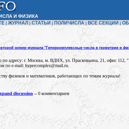
ИСЛА И ФИЗИКА
ТЕ
ЖУРНАЛ
СТАТЬИ
ПОЛИЧИСЛА
ВСЕ СЕКЦИИ
ОБ
|
|
|
|
|
 второй номер журнала "Гиперкомплексные числа в геометрии и фи
о адресу: г. Москва, м. ВДНХ, ул. Прасковьина, 21, офис 112, 
м по e-mail: hypercomplex@mail.ru.
тву физиков и математиков, работающих по темам журнала!
pand discussion
-- 0 комментариев