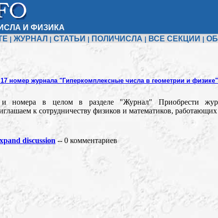
ИСЛА И ФИЗИКА
ТЕ
ЖУРНАЛ
СТАТЬИ
ПОЛИЧИСЛА
ВСЕ СЕКЦИИ
ОБ
|
|
|
|
|
 17 номер журнала "Гиперкомплексные числа в геометрии и физике"
 и номера в целом в разделе "Журнал" Приобрести журн
риглашаем к сотрудничеству физиков и математиков, работающих
pand discussion
-- 0 комментариев