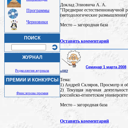
Доклад Элиовича А. А.
"Предверие естественнонаучной 
Программы
(методологические размышления)"
Черновики
Место -- загородная база
ПОИСК
Оставить комментарий
ЖУРНАЛ
Семинар 1 марта 2008
Редколлегия журнала
s082
Тема:
ПРЕМИИ И КОНКУРСЫ
1) Андрей Скляров, Просмотр и об
2) Текущая научная деятельно
Финслерова премия
российско-египетском университете
Место – загородная база
Оставить комментарий