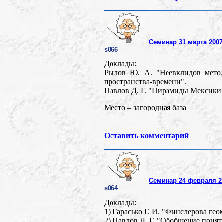
Семинар 31 марта 200
s066
Доклады:
Рылов Ю. А. "Неевклидов мето
пространства-времени".
Павлов Д. Г. "Пирамиды Мексики
Место – загородная база
Оставить комментарий
Семинар 24 февраля 20
s064
Доклады:
1) Гарасько Г. И. "Финслерова гео
2) Павлов Д. Г. "Обобщение понят