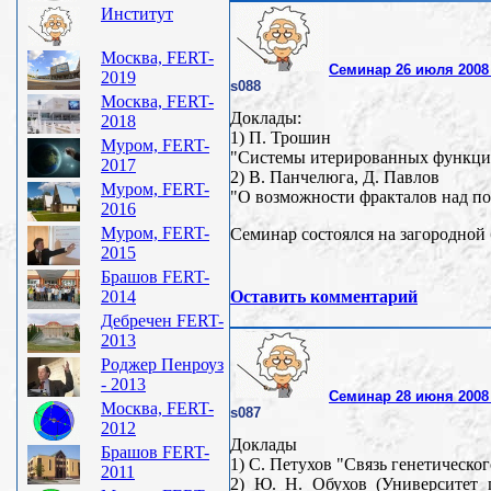
Институт
Москва, FERT-
Семинар 26 июля 2008 
2019
s088
Москва, FERT-
Доклады:
2018
1) П. Трошин
Муром, FERT-
"Системы итерированных функций
2017
2) В. Панчелюга, Д. Павлов
Муром, FERT-
"О возможности фракталов над п
2016
Муром, FERT-
Семинар состоялся на загородной 
2015
Брашов FERT-
2014
Оставить комментарий
Дебречен FERT-
2013
Роджер Пенроуз
- 2013
Семинар 28 июня 2008 
Москва, FERT-
s087
2012
Доклады
Брашов FERT-
1) С. Петухов "Связь генетическо
2011
2) Ю. Н. Обухов (Университет 