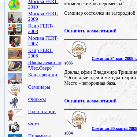
Москва FERT-
космические эксперименты"
2010
Семинар состоялся на загородной 
Москва FERT-
2009
Каир FERT-
Оставить комментарий
2008
Москва FERT-
2007
Каир FERT-
2006
Семинар 24 мая 2008 г.
Школа-семинар
s086
"Лес.Озеро"
Доклад кфмн Владимира Тришин
Конференции
"Основные идеи и методы теории 
Место – загородная база.
Семинары
Фильмы
Оставить комментарий
Презентации
Фото
Семинар 30 марта 200
s084
Пирамиды