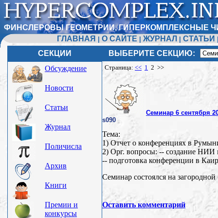
ФИНСЛЕРОВЫ ГЕОМЕТРИИ, ГИПЕРКОМПЛЕКСНЫЕ Ч
ГЛАВНАЯ
О САЙТЕ
ЖУРНАЛ
СТАТЬИ
|
|
|
СЕКЦИИ
ВЫБЕРИТЕ СЕКЦИЮ:
Страница:
<<
1
2 >>
Обсуждение
Новости
Статьи
Семинар 6 сентября 2
s090
Журнал
Тема:
1) Отчет о конференциях в Румын
Поличисла
2) Орг. вопросы: -- создание НИИ
-- подготовка конференции в Каи
Архив
Семинар состоялся на загородной 
Книги
Премии и
Оставить комментарий
конкурсы