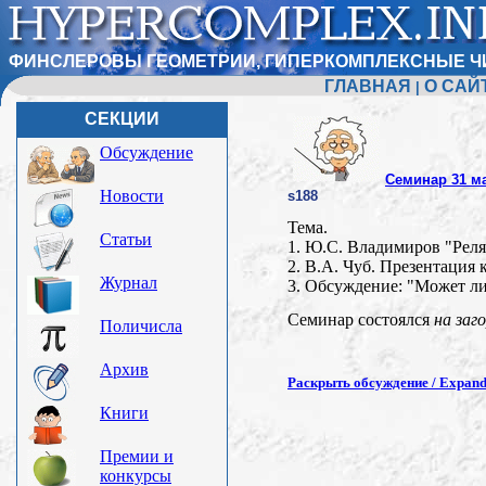
ФИНСЛЕРОВЫ ГЕОМЕТРИИ, ГИПЕРКОМПЛЕКСНЫЕ Ч
ГЛАВНАЯ
О САЙ
|
СЕКЦИИ
Обсуждение
Семинар 31 м
Новости
s188
Тема.
Статьи
1. Ю.С. Владимиров "Реля
2. В.А. Чуб. Презентация
Журнал
3. Обсуждение: "Может л
Семинар состоялся
на заг
Поличисла
Архив
Раскрыть обсуждение / Expand 
Книги
Премии и
конкурсы