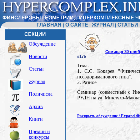
ФИНСЛЕРОВЫ ГЕОМЕТРИИ, ГИПЕРКОМПЛЕКСНЫЕ Ч
ГЛАВНАЯ
О САЙТЕ
ЖУРНАЛ
СТАТЬИ
|
|
|
СЕКЦИИ
Обсуждение
Семинар 30 нояб
Новости
s176
Тема:
Статьи
1. C.С. Кокарев "Физичес
псевдориманового типа".
Журнал
2. Разное
Семинар (совместный с Инс
Поличисла
РУДН на ул. Миклухо-Маклая,
Архив
Раскрыть обсуждение / Expand dis
Книги
Премии и
конкурсы