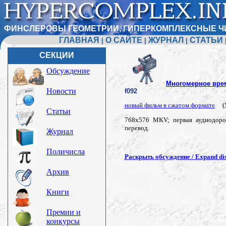
ФИНСЛЕРОВЫ ГЕОМЕТРИИ, ГИПЕРКОМПЛЕКСНЫЕ Ч
ГЛАВНАЯ
О САЙТЕ
ЖУРНАЛ
СТАТЬИ
|
|
|
СЕКЦИИ
Обсуждение
Многомерное вре
Новости
f092
новый фильм в сжатом формате
(5
Статьи
768x576 MKV; первая аудиодорож
перевод.
Журнал
Поличисла
Раскрыть обсуждение / Expand dis
Архив
Книги
Премии и
конкурсы