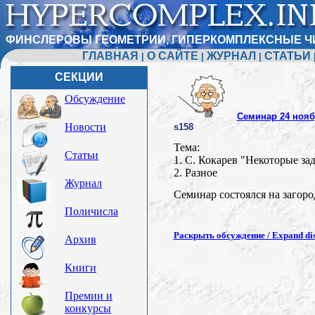
ФИНСЛЕРОВЫ ГЕОМЕТРИИ, ГИПЕРКОМПЛЕКСНЫЕ Ч
ГЛАВНАЯ
О САЙТЕ
ЖУРНАЛ
СТАТЬИ
|
|
|
СЕКЦИИ
Обсуждение
Семинар 24 ноябр
Новости
s158
Тема:
Статьи
1. С. Кокарев "Некоторые за
2. Разное
Журнал
Семинар состоялся на загоро
Поличисла
Раскрыть обсуждение / Expand dis
Архив
Книги
Премии и
конкурсы