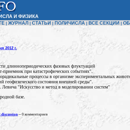
ИСЛА И ФИЗИКА
ТЕ
ЖУРНАЛ
СТАТЬИ
ПОЛИЧИСЛА
ВСЕ СЕКЦИИ
ОБ
|
|
|
|
|
я 2012 г.
ости длиннопериодических фазовых флуктуаций
нт-приемник при катастрофических событиях".
днорадикальные процессы в организме экспериментальных живот
ий геофизического состояния внешней среды".
. Левича "Искусство и метод в моделировании систем"
родной базе.
discussion
-- 0 комментариев