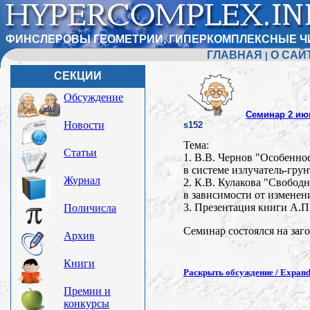
ФИНСЛЕРОВЫ ГЕОМЕТРИИ, ГИПЕРКОМПЛЕКСНЫЕ Ч
ГЛАВНАЯ
О САЙ
|
СЕКЦИИ
Обсуждение
Семинар 2 июн
Новости
s152
Тема:
Статьи
1. В.В. Чернов "Особенн
в системе излучатель-гру
Журнал
2. К.В. Кулакова "Свобо
в зависимости от изменен
3. Презентация книги А.П
Поличисла
Семинар состоялся на заго
Архив
Книги
Раскрыть обсуждение / Expand 
Премии и
конкурсы