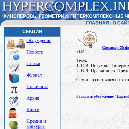
ФИНСЛЕРОВЫ ГЕОМЕТРИИ, ГИПЕРКОМПЛЕКСНЫЕ Ч
ГЛАВНАЯ
О САЙ
|
СЕКЦИИ
Обсуждение
Семинар 25 фе
Новости
s146
Тема:
Статьи
1. С.В. Петухов. "Гиперк
2. В.Л. Правдивцев. Пред
Журнал
Семинар состоялся на заго
Поличисла
Раскрыть обсуждение / Expand 
Архив
Книги
Премии и
конкурсы