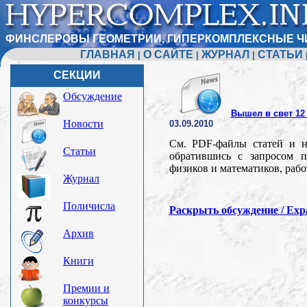
ФИНСЛЕРОВЫ ГЕОМЕТРИИ, ГИПЕРКОМПЛЕКСНЫЕ Ч
ГЛАВНАЯ
О САЙТЕ
ЖУРНАЛ
СТАТЬИ
|
|
|
СЕКЦИИ
Обсуждение
Вышел в свет 12
Новости
03.09.2010
См. PDF-файлы статей и н
Статьи
обратившись с запросом п
физиков и математиков, раб
Журнал
Поличисла
Раскрыть обсуждение / Expa
Архив
Книги
Премии и
конкурсы