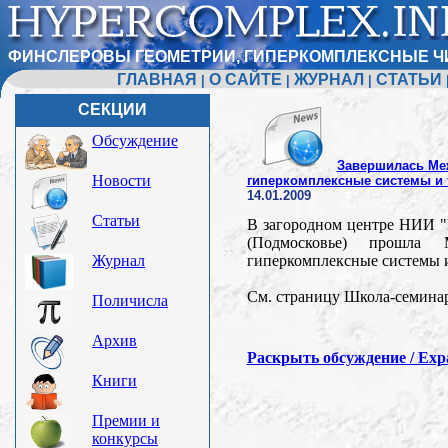
ФИНСЛЕРОВЫ ГЕОМЕТРИИ, ГИПЕРКОМПЛЕКСНЫЕ Ч
ГЛАВНАЯ
О САЙТЕ
ЖУРНАЛ
СТАТЬИ
|
|
|
СЕКЦИИ
Обсуждение
Завершилась Ме
Новости
гиперкомплексные системы и 
14.01.2009
Статьи
В загородном центре НИИ "
(Подмосковье) прошла 
Журнал
гиперкомплексные системы и 
См. страницу Школа-семина
Поличисла
Архив
Раскрыть обсуждение / Expa
Книги
Премии и
конкурсы