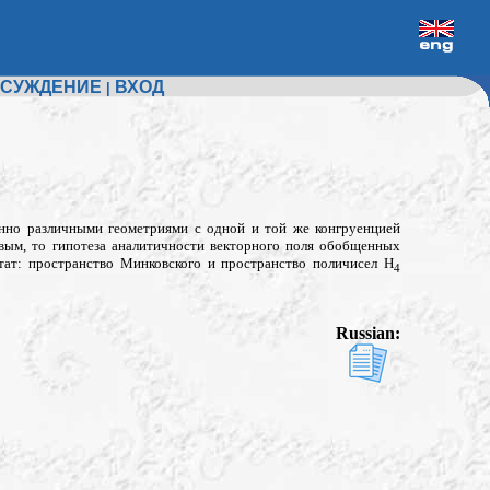
СУЖДЕНИЕ
ВХОД
|
енно различными геометриями с одной и той же конгруенцией
овым, то гипотеза аналитичности векторного поля обобщенных
ат: пространство Минковского и пространство поличисел H
4
Russian: