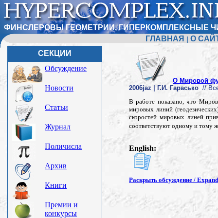
ФИНСЛЕРОВЫ ГЕОМЕТРИИ, ГИПЕРКОМПЛЕКСНЫЕ Ч
ГЛАВНАЯ
О САЙ
|
СЕКЦИИ
Обсуждение
О Мировой фу
Новости
2006jaz | Г.И. Гарасько
// Все
В работе показано, что Миров
Статьи
мировых линий (геодезических
скоростей мировых линей при
соответствуют одному и тому 
Журнал
Поличисла
English:
Архив
Раскрыть обсуждение / Expand 
Книги
Премии и
конкурсы