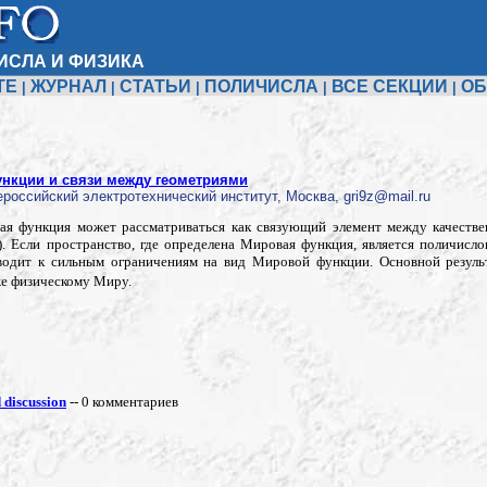
ИСЛА И ФИЗИКА
ТЕ
ЖУРНАЛ
СТАТЬИ
ПОЛИЧИСЛА
ВСЕ СЕКЦИИ
ОБ
|
|
|
|
|
нкции и связи между геометриями
российский электротехнический институт, Москва, gri9z@mail.ru
ая функция может рассматриваться как связующий элемент между качеств
). Если пространство, где определена Мировая функция, является поличисл
водит к сильным ограничениям на вид Мировой функции. Основной результ
же физическому Миру.
discussion
-- 0 комментариев