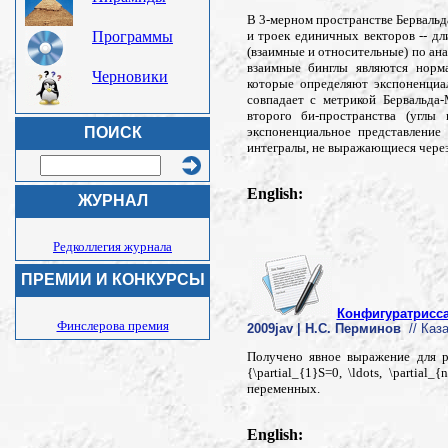
В 3-мерном пространстве Бервальд
и троек единичных векторов -- д
Программы
(взаимные и относительные) по ана
взаимные бинглы являются норма
Черновики
которые определяют экспоненциал
совпадает с метрикой Бервальда
второго би-пространства (углы 
экспоненциальное представление
ПОИСК
интегралы, не выражающиеся чере
English:
ЖУРНАЛ
Редколлегия журнала
ПРЕМИИ И КОНКУРСЫ
Конфигуратрисса
Финслерова премия
2009jav | Н.С. Перминов
// Каза
Получено явное выражение для р
{\partial_{1}S=0, \ldots, \parti
переменных.
English: