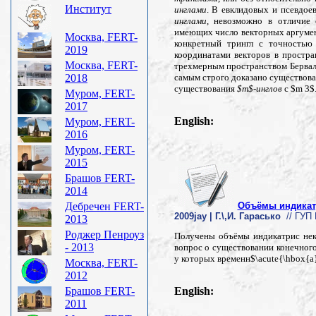
Институт
инглами
. В евклидовых и псевдое
инглами
, невозможно в отличие 
имеющих число векторных аргумент
Москва, FERT-
конкретный трингл с точностью
2019
координатами векторов в простра
Москва, FERT-
трехмерным пространством Берваль
2018
самым строго доказано существова
существования
$m$-инглов
с $m 3$
Муром, FERT-
2017
English:
Муром, FERT-
2016
Муром, FERT-
2015
Брашов FERT-
2014
Дебречен FERT-
Объёмы индикат
2009jay | Г.\,И. Гарасько
// ГУП 
2013
Роджер Пенроуз
Получены объёмы индикатрис нек
- 2013
вопрос о существовании конечного
у которых временн$\acute{\hbox{а
Москва, FERT-
2012
Брашов FERT-
English:
2011