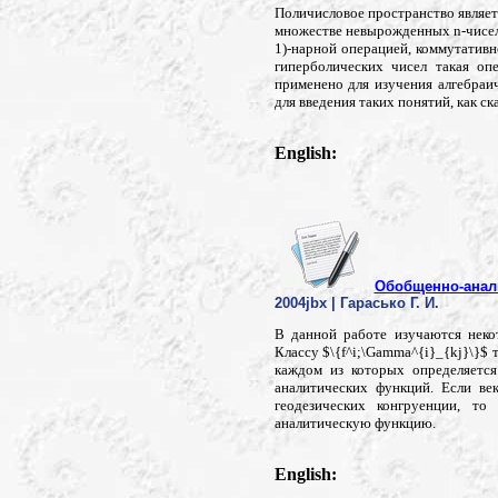
Поличисловое пространство являе
множестве невырожденных n-чисел 
1)-нарной операцией, коммутативн
гиперболических чисел такая о
применено для изучения алгебраич
для введения таких понятий, как ск
English:
Обобщенно-анали
2004jbx | Гарасько Г. И.
В данной работе изучаются неко
Классу $\{f^i;\Gamma^{i}_{kj}\}$
каждом из которых определяется
аналитических функций. Если ве
геодезических конгруенции, то
аналитическую функцию.
English: