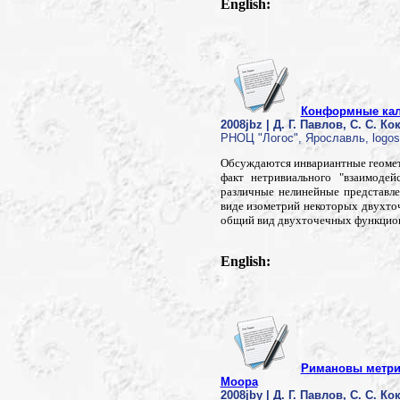
English:
Конформные кал
2008jbz | Д. Г. Павлов, С. С. Ко
РНОЦ "Логос", Ярославль, logos-
Обсуждаются инвариантные геомет
факт нетривиального "взаимоде
различные нелинейные представл
виде изометрий некоторых двухто
общий вид двухточечных функцион
English:
Римановы метри
Моора
2008jby | Д. Г. Павлов, С. С. Ко