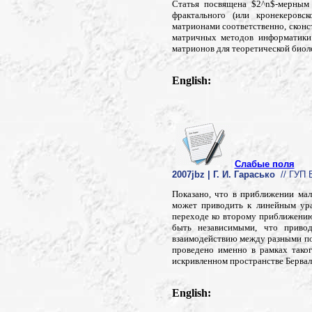
Статья посвящена $2^n$-мерным
фрактального (или кронекеровс
матрионами соответственно, сконс
матричных методов информатики.
матрионов для теоретической биол
English:
Слабые поля
2007jbz | Г. И. Гарасько
// ГУП В
Показано, что в приближении ма
может приводить к линейным ура
переходе ко второму приближению
быть независимыми, что приво
взаимодействию между разными по
проведено именно в рамках тако
искривленном пространстве Берва
English: