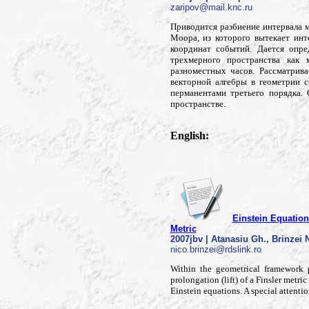
zaripov@mail.knc.ru
Приводится разбиение интервала 
Моора, из которого вытекает инт
координат событий. Дается опре
трехмерного пространства как
разноместных часов. Рассматрива
векторной алгебры в геометрии 
перманентами третьего порядка.
пространстве.
English:
Einstein Equatio
Metric
2007jbv | Atanasiu Gh., Brinzei 
nico.brinzei@rdslink.ro
Within the geometrical framework p
prolongation (lift) of a Finsler metr
Einstein equations. A special attentio