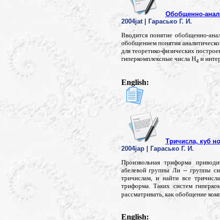
Обобщенно-анал
2004jat | Гарасько Г. И.
Вводится понятие обобщенно-анал
обобщением понятия аналитическо
для теоретико-физических построе
гиперкомплексные числа H
и инте
4
English:
Тричисла, куб 
2004jap | Гарасько Г. И.
Произвольная триформа приводи
абелевой группы Ли -- группы с
тричислам, и найти все тричисл
триформа. Таких систем гиперко
рассматривать, как обобщение ком
English: