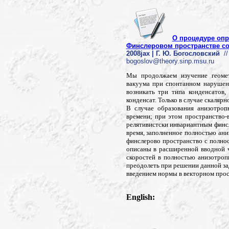
О процедуре опр
Финслеровом пространстве с
2008jax | Г. Ю. Богословский
//
bogoslov@theory.sinp.msu.ru
Мы продолжаем изучение геоме
вакуума при спонтанном нарушен
возникать три типа конденсатов
конденсат. Только в случае скаляр
В случае образования анизотроп
времени; при этом пространство-
релятивистски инвариантным финс
время, заполненное полностью ани
финслерово пространство с полно
описаны в расширенной вводной ч
скоростей в полностью анизотроп
преодолеть при решении данной за
введением нормы в векторном прос
English: