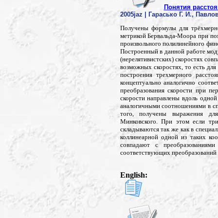
Понятия расстоя
2005jaz | Гарасько Г. И., Павлов
Получены формулы для трёхмерно
метрикой Бервальда-Моора при пом
произвольного полилинейного фин
Построенный в данной работе мод
(нерелятивистских) скоростях сов
возможных скоростях, то есть для
построения трехмерного расстоя
концептуально аналогично соотв
преобразования скорости при пе
скорости направлены вдоль одно
аналогичными соотношениями в сп
того, получены выражения для
Минковского. При этом если три
складываются так же как в специа
коллинеарной одной из таких ко
совпадают с преобразованиями
соответствующих преобразований 
English: