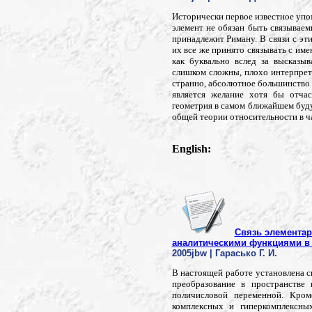
Исторически первое известное уп
элемент не обязан быть связывае
принадлежит Риману. В связи с эт
их все же принято связывать с име
как буквально вслед за высказы
слишком сложны, плохо интерпрет
странно, абсолютное большинство 
является желание хотя бы отчас
геометрия в самом ближайшем буду
общей теории относительности в ч
English:
Связь элемента
аналитическими функциями в
2005jbw | Гарасько Г. И.
В настоящей работе установлена
преобразование в пространстве
поличисловой переменной. Кро
комплексных и гиперкомплексны