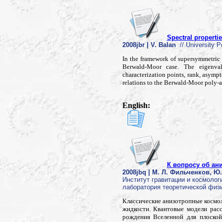
Spectral propertie
2008jbr | V. Balan
// University P
In the framework of supersymmetric 
Berwald-Moor case. The eigenval
characterization points, rank, asympt
relations to the Berwald-Moor poly-an
English:
К вопросу об ан
2008jbq | М. Л. Фильченков, Ю.
Институт гравитации и космолог
лаборатория теоретической физи
Классические анизотропные космо
жидкости. Квантовые модели расс
рождения Вселенной для плоской