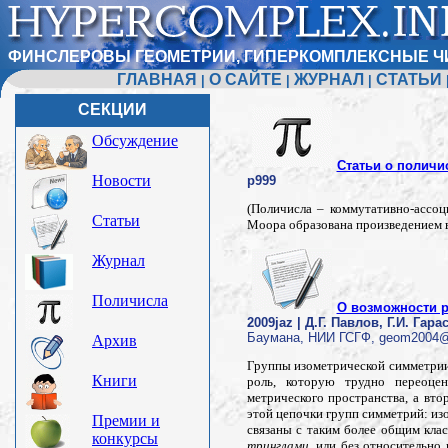
ФИНСЛЕРОВЫ ГЕОМЕТРИИ, ГИПЕРКОМПЛЕКСНЫЕ Ч
ГЛАВНАЯ
О САЙТЕ
ЖУРНАЛ
СТАТЬИ
|
|
|
СЕКЦИИ
Обсуждение
Статьи о поличи
Новости
p999
(Поличисла – коммутативно-ассоц
Статьи
Моора образована произведением в
Журнал
Поличисла
О возможности 
2009jaz | Д.Г. Павлов, Г.И. Гара
Баумана, НИИ ГСГФ, geom2004@m
Архив
Группы изометрической симметрии
Книги
роль, которую трудно переоце
метрического пространства, а вто
этой цепочки групп симметрий: изо
Премии и
связаны с таким более общим кла
конкурсы
тринглами
, или без относительно