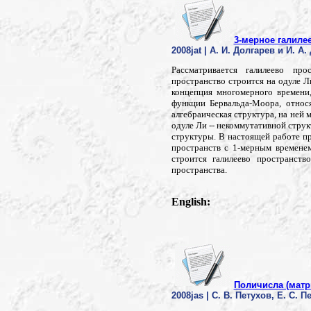
3-мерное галиле
2008jat | А. И. Долгарев и И. А
Рассматривается галилеево пр
пространство строится на одуле 
концепция многомерного времени
функции Бервальда-Моора, относ
алгебраическая структура, на ней
одуле Ли -- некоммутативной струк
структуры. В настоящей работе п
пространств с 1-мерным временем
строится галилеево пространств
пространства.
English:
Поличисла (матр
2008jas | С. В. Петухов, Е. С. П