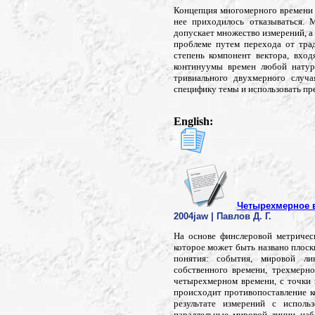
Концепция многомерного времени н
нее приходилось отказываться. 
допускает множество измерений, а 
проблеме путем перехода от тр
степень компонент вектора, вхо
континуумы времен любой натура
тривиального двухмерного случа
специфику темы и использовать п
English:
Четырехмерное 
2004jaw | Павлов Д. Г.
На основе финслеровой метричес
которое может быть названо плос
понятия: события, мировой ли
собственного времени, трехмерн
четырехмерном времени, с точки 
происходит противопоставление к
результате измерений с исполь
параллельные мировой линии набл