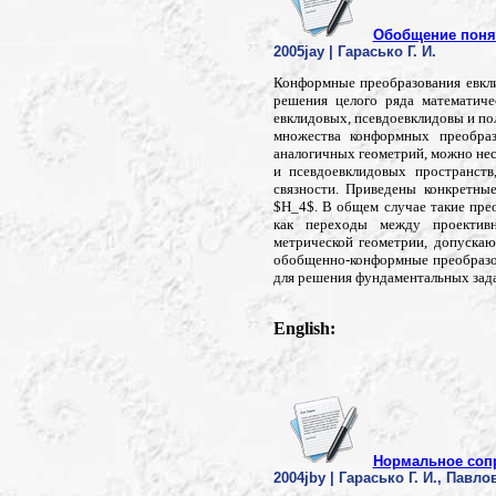
Обобщение поня
2005jay | Гарасько Г. И.
Конформные преобразования евкли
решения целого ряда математиче
евклидовых, псевдоевклидовы и по
множества конформных преобразо
аналогичных геометрий, можно нес
и псевдоевклидовых пространств
связности. Приведены конкретны
$H_4$. В общем случае такие пре
как переходы между проективн
метрической геометрии, допуска
обобщенно-конформные преобразо
для решения фундаментальных зада
English:
Нормальное соп
2004jby | Гарасько Г. И., Павлов