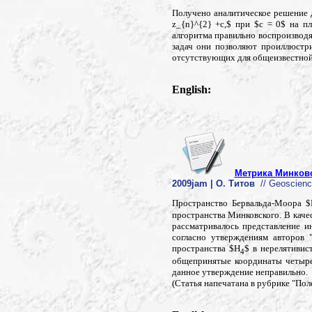
Получено аналитическое решение 
z_{n}^{2} +c,$ при $c = 0$ на 
алгоритма правильно воспроизвод
задач они позволяют проиллюстр
отсутствующих для общеизвестной 
English:
Метрика Минковс
2009jam | О. Титов
// Geoscience
Пространство Бервальда-Моора 
пространства Минковского. В каче
рассматривалось представление и
согласно утверждениям авторов "
пространства $H
$ в нерелятивис
4
общепринятые координаты четыре
данное утверждение неправильно.
(Статья напечатана в рубрике "Пол