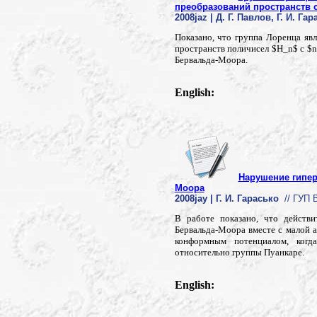
преобразований пространств 
2008jaz | Д. Г. Павлов, Г. И. Га
Показано, что группа Лоренца я
пространств поличисел $H_n$ с $n
Бервальда-Моора.
English:
Нарушение гипер
Моора
2008jay | Г. И. Гарасько
// ГУП В
В работе показано, что действи
Бервальда-Моора вместе с малой а
конформным потенциалом, когд
относительно группы Пуанкаре.
English: