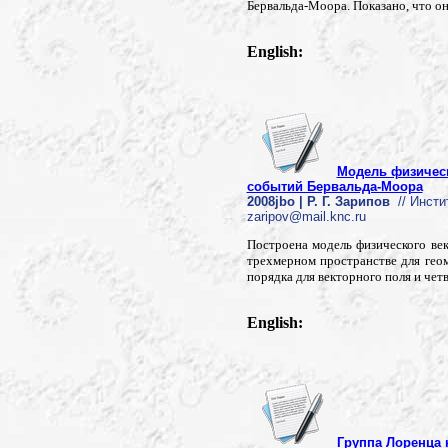
Бервальда-Моора. Показано, что о
English:
Модель физическ
событий Бервальда-Моора
2008jbo | Р. Г. Зарипов
// Инсти
zaripov@mail.knc.ru
Построена модель физического век
трехмерном пространстве для гео
порядка для векторного поля и чет
English:
Группа Лоренца