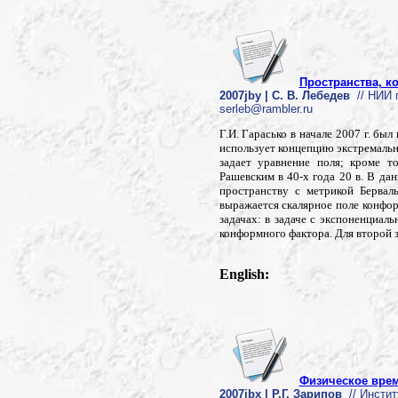
Пространства, 
2007jby | С. В. Лебедев
// НИИ п
serleb@rambler.ru
Г.И. Гарасько в начале 2007 г. бы
использует концепцию экстремальн
задает уравнение поля; кроме т
Рашевским в 40-х года 20 в. В да
пространству с метрикой Бервал
выражается скалярное поле конфор
задачах: в задаче с экспоненциа
конформного фактора. Для второй 
English:
Физическое врем
2007jbx | Р.Г. Зарипов
// Инстит