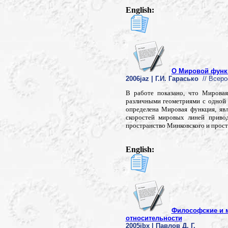
English:
О Мировой функ
2006jaz | Г.И. Гарасько
// Всеро
В работе показано, что Мировая
различными геометриями с одной 
определена Мировая функция, яв
скоростей мировых линей приво
пространство Минковского и прост
English:
Философские и 
относительности
2005jbx | Павлов Д. Г.