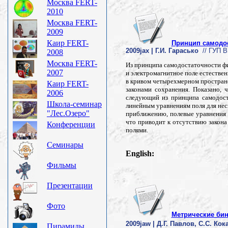
Москва FERT-
2010
Москва FERT-
2009
Каир FERT-
Принцип самодо
2009jax | Г.И. Гарасько
// ГУП В
2008
Москва FERT-
Из принципа самодостаточности фи
2007
и электромагнитное поле естестве
в кривом четырехмерном пространс
Каир FERT-
законами сохранения. Показано,
2006
следующий из принципа самодост
Школа-семинар
линейным уравнениям поля для неск
"Лес.Озеро"
приближению, полевые уравнения 
что приводит к отсутствию закон
Конференции
полями.
Семинары
English:
Фильмы
Презентации
Фото
Метрические бин
2009jaw | Д.Г. Павлов, С.С. Кок
Пирамиды