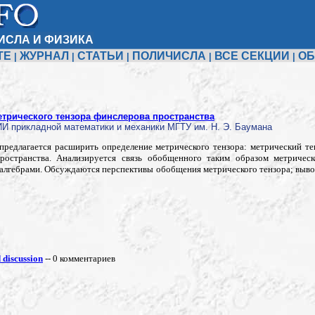
ИСЛА И ФИЗИКА
ТЕ
ЖУРНАЛ
СТАТЬИ
ПОЛИЧИСЛА
ВСЕ СЕКЦИИ
ОБ
|
|
|
|
|
трического тензора финслерова пространства
И прикладной математики и механики МГТУ им. Н. Э. Баумана
предлагается расширить определение метрического тензора: метрический те
ространства. Анализируется связь обобщенного таким образом метричес
алгебрами. Обсуждаются перспективы обобщения метрического тензора; выво
discussion
-- 0 комментариев