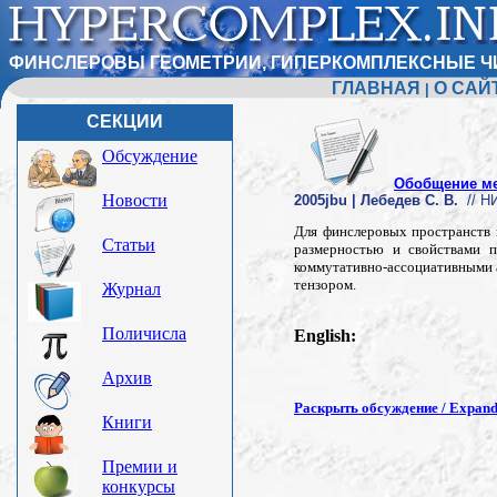
ФИНСЛЕРОВЫ ГЕОМЕТРИИ, ГИПЕРКОМПЛЕКСНЫЕ Ч
ГЛАВНАЯ
О САЙ
|
СЕКЦИИ
Обсуждение
Обобщение ме
Новости
2005jbu | Лебедев С. В.
// НИ
Для финслеровых пространств 
Статьи
размерностью и свойствами п
коммутативно-ассоциативными 
тензором.
Журнал
Поличисла
English:
Архив
Раскрыть обсуждение / Expand 
Книги
Премии и
конкурсы